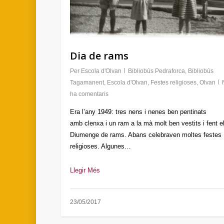
Dia de rams
Per
Escola d'Olvan
Bibliobús Pedraforca
,
Bibliobús
Tagamanent
,
Escola d'Olvan
,
Festes religioses
,
Olvan
ha comentaris
Era l’any 1949: tres nens i nenes ben pentinats
amb clenxa i un ram a la mà molt ben vestits i fent e
Diumenge de rams. Abans celebraven moltes festes
religioses. Algunes…
Llegir Més
23/05/2017