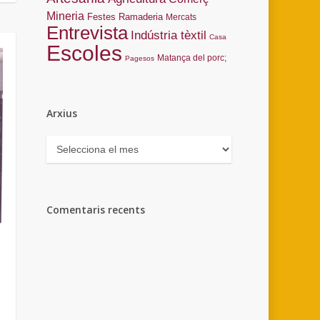
Mineria
Festes
Ramaderia
Mercats
Entrevista
Indústria tèxtil
Casa
Escoles
Matança del porc;
Pagesos
Arxius
Arxius
Comentaris recents