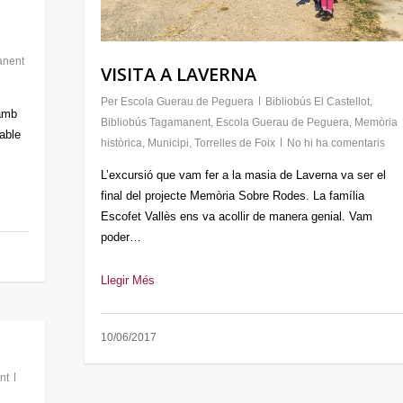
anent
VISITA A LAVERNA
Per
Escola Guerau de Peguera
Bibliobús El Castellot
,
amb
Bibliobús Tagamanent
,
Escola Guerau de Peguera
,
Memòria
able
històrica
,
Municipi
,
Torrelles de Foix
No hi ha comentaris
L’excursió que vam fer a la masia de Laverna va ser el
final del projecte Memòria Sobre Rodes. La família
Escofet Vallès ens va acollir de manera genial. Vam
poder…
Llegir Més
10/06/2017
nt