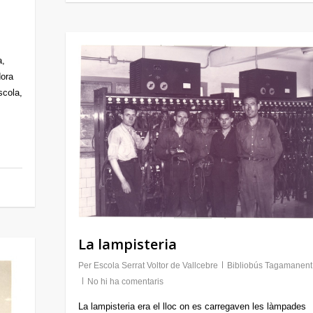
a,
dora
scola,
La lampisteria
Per
Escola Serrat Voltor de Vallcebre
Bibliobús Tagamanent
No hi ha comentaris
La lampisteria era el lloc on es carregaven les làmpades