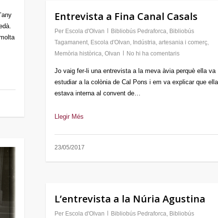
Entrevista a Fina Canal Casals
l’any
edà.
Per
Escola d'Olvan
Bibliobús Pedraforca
,
Bibliobús
 molta
Tagamanent
,
Escola d'Olvan
,
Indústria, artesania i comerç
,
Memòria històrica
,
Olvan
No hi ha comentaris
Jo vaig fer-li una entrevista a la meva àvia perquè ella va
estudiar a la colònia de Cal Pons i em va explicar que ella
estava interna al convent de…
Llegir Més
23/05/2017
L’entrevista a la Núria Agustina
Per
Escola d'Olvan
Bibliobús Pedraforca
,
Bibliobús