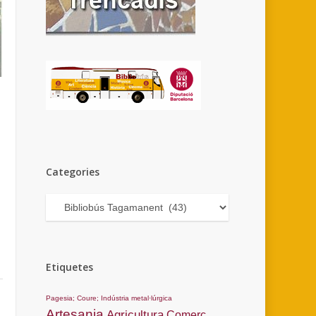
Categories
Categories
Etiquetes
Pagesia; Coure; Indústria metal·lúrgica
Artesania
Agricultura
Comerç