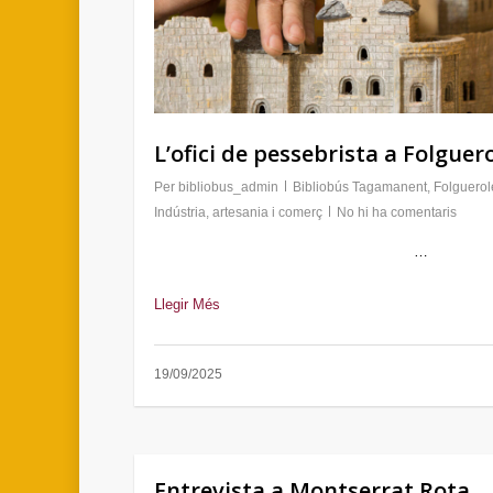
L’ofici de pessebrista a Folguer
Per
bibliobus_admin
Bibliobús Tagamanent
,
Folguerol
Indústria, artesania i comerç
No hi ha comentaris
…
Llegir Més
19/09/2025
Entrevista a Montserrat Rota