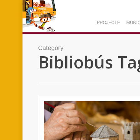
Skip
to
main
PROJECTE
MUNIC
content
Category
Bibliobús T