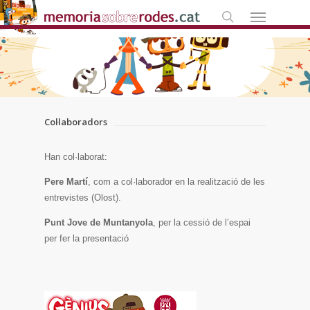
Skip
Menú
to
search
main
content
Col·laboradors
Han col·laborat:
Pere Martí
, com a col·laborador en la realització de les
entrevistes (Olost).
Punt Jove de Muntanyola
, per la cessió de l’espai
per fer la presentació