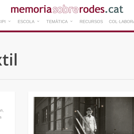
IPI
ESCOLA
TEMÀTICA
RECURSOS
COL·LABOR
til
an
,
s