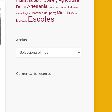
Indústria tèxtil
Agricultura
Comerç
Artesania
Festes
Pagesia; Coure; Indústria
Mineria
Matança del porc;
metal·lúrgica
Casa
Escoles
Mercats
Arxius
Arxius
Comentaris recents