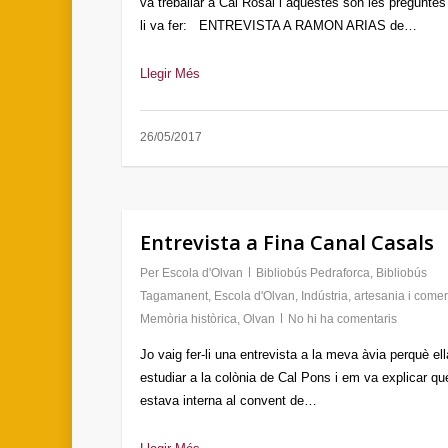
va treballar a Cal Rosal i aquestes són les preguntes
li va fer: ENTREVISTA A RAMON ARIAS de…
Llegir Més
26/05/2017
Entrevista a Fina Canal Casals
Per
Escola d'Olvan
Bibliobús Pedraforca
,
Bibliobús
Tagamanent
,
Escola d'Olvan
,
Indústria, artesania i come
Memòria històrica
,
Olvan
No hi ha comentaris
Jo vaig fer-li una entrevista a la meva àvia perquè el
estudiar a la colònia de Cal Pons i em va explicar que
estava interna al convent de…