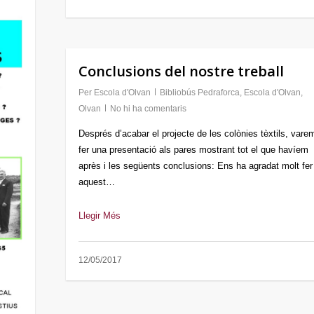
Conclusions del nostre treball
Per
Escola d'Olvan
Bibliobús Pedraforca
,
Escola d'Olvan
,
Olvan
No hi ha comentaris
Després d’acabar el projecte de les colònies tèxtils, vare
fer una presentació als pares mostrant tot el que havíem
après i les següents conclusions: Ens ha agradat molt fer
aquest…
Llegir Més
12/05/2017