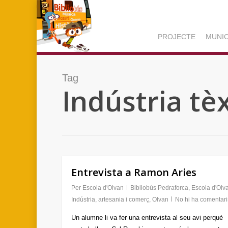
Skip
to
main
PROJECTE
MUNIC
content
Tag
Indústria tèx
Entrevista a Ramon Aries
Per
Escola d'Olvan
Bibliobús Pedraforca
,
Escola d'Olv
Indústria, artesania i comerç
,
Olvan
No hi ha comentari
Un alumne li va fer una entrevista al seu avi perquè