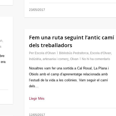
23/05/2017
Fem una ruta seguint l’antic camí
an
,
dels treballadors
s
Per
Escola d'Olvan
Bibliobús Pedraforca
,
Escola d'Olvan
,
bre
Indústria, artesania i comerç
,
Olvan
No hi ha comentaris
 era
Nosaltres vam fer una sortida a Cal Rosal, La Plana i
Obiols amb el camp d’aprenentatge relacionada amb
l’estudi de la vida a les colònies. Vam seguir el camí
dels…
Llegir Més
12/05/2017