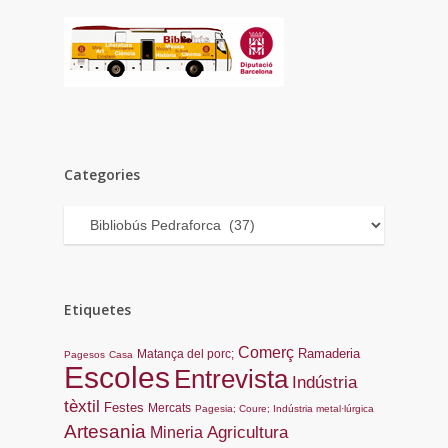
Categories
Categories
Etiquetes
Comerç
Ramaderia
Matança del porc;
Pagesos
Casa
Escoles
Entrevista
Indústria
tèxtil
Festes
Mercats
Pagesia; Coure; Indústria metal·lúrgica
Artesania
Agricultura
Mineria