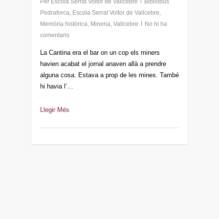
Per
Escola Serrat Voltor de Vallcebre
Bibliobús
Pedraforca
,
Escola Serrat Voltor de Vallcebre
,
Memòria històrica
,
Mineria
,
Vallcebre
No hi ha
comentaris
La Cantina era el bar on un cop els miners
havien acabat el jornal anaven allà a prendre
alguna cosa. Estava a prop de les mines. També
hi havia l’…
Llegir Més