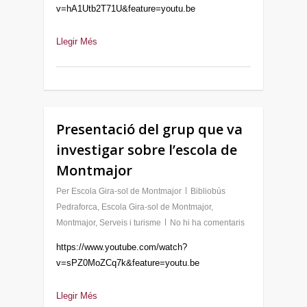
v=hA1Utb2T71U&feature=youtu.be
Llegir Més
Presentació del grup que va
investigar sobre l’escola de
Montmajor
Per
Escola Gira-sol de Montmajor
Bibliobús
Pedraforca
,
Escola Gira-sol de Montmajor
,
Montmajor
,
Serveis i turisme
No hi ha comentaris
https://www.youtube.com/watch?
v=sPZ0MoZCq7k&feature=youtu.be
Llegir Més