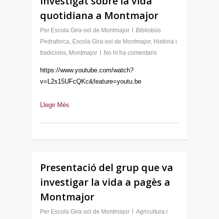
investigat sobre la vida
quotidiana a Montmajor
Per
Escola Gira-sol de Montmajor
Bibliobús
Pedraforca
,
Escola Gira-sol de Montmajor
,
Història i
tradicions
,
Montmajor
No hi ha comentaris
https://www.youtube.com/watch?
v=L2s15UFcQKc&feature=youtu.be
Llegir Més
Presentació del grup que va
investigar la vida a pagès a
Montmajor
Per
Escola Gira-sol de Montmajor
Agricultura i