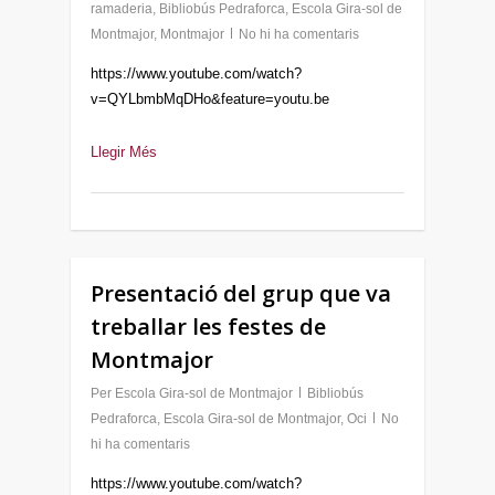
ramaderia
,
Bibliobús Pedraforca
,
Escola Gira-sol de
Montmajor
,
Montmajor
No hi ha comentaris
https://www.youtube.com/watch?
v=QYLbmbMqDHo&feature=youtu.be
Llegir Més
Presentació del grup que va
treballar les festes de
Montmajor
Per
Escola Gira-sol de Montmajor
Bibliobús
Pedraforca
,
Escola Gira-sol de Montmajor
,
Oci
No
hi ha comentaris
https://www.youtube.com/watch?