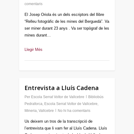
comentaris
El Josep Oriola és un dels escriptors del llibre
“Relleu fotogràfic de les mines del Berguedà”. Va
ser miner durant 23 anys . Va ser topògraf de les
mines durant…
Llegir Més
Entrevista a Lluís Cadena
Per
Escola Serrat Voltor de Vallcebre
Bibliobús
Pedraforca
,
Escola Serrat Voltor de Vallcebre
,
Mineria
,
Vallcebre
No hi ha comentaris
Us deixem un tros de la transcripció de
l’entrevista que li vam fer al Lluís Cadena. Lluís