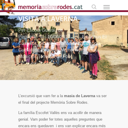
Skip
Menú
to
search
VISITA A LAVERNA
main
content
Per
Escola Guerau de
Peguera
10/06/2017
Bibliobús El
Castellot
,
Bibliobús Tagamanent
,
Escola
Guerau de Peguera
,
Memòria històrica
,
Municipi
,
Torrelles de Foix
L’excursió que vam fer a la
masia de Laverna
va ser
el final del projecte Memòria Sobre Rodes.
La família Escofet Vallès ens va acollir de manera
genial. Vam poder fer totes aquelles preguntes que
encara ens quedaven i ens van explicar encara més