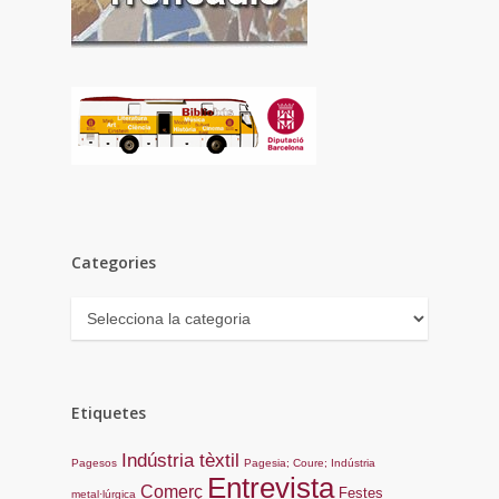
Categories
Categories
Etiquetes
Indústria tèxtil
Pagesos
Pagesia; Coure; Indústria
Entrevista
Comerç
Festes
metal·lúrgica