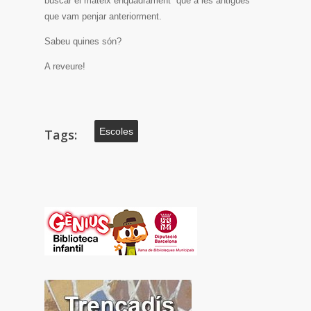
buscar el mateix enquadrament que a les antigues
que vam penjar anteriorment.
Sabeu quines són?
A reveure!
Escoles
Tags: