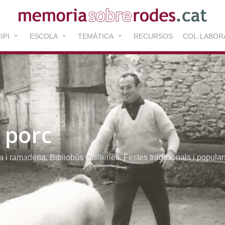
IPI
ESCOLA
TEMÀTICA
RECURSOS
COL·LABOR
 porc
a i ramaderia
,
Bibliobús Guilleries
,
Festes tradicionals i popular