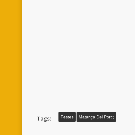
Festes
Matança Del Porc;
Tags: