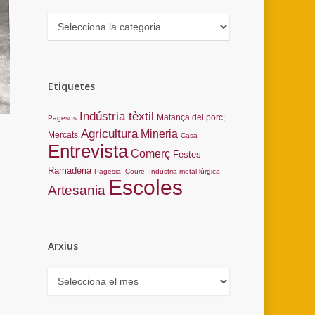
Categories
Etiquetes
Indústria tèxtil
Matança del porc;
Pagesos
Agricultura
Mineria
Mercats
Casa
Entrevista
Comerç
Festes
Ramaderia
Pagesia; Coure; Indústria metal·lúrgica
Escoles
Artesania
Arxius
Arxius