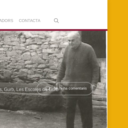
search
ADORS
CONTACTA
No hi ha comentaris
s
,
Gurb
,
Les Escoles de Gurb