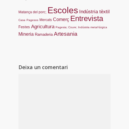
Escoles
Indústria tèxtil
Matança del porc;
Entrevista
Comerç
Mercats
Casa
Pagesos
Agricultura
Festes
Pagesia; Coure; Indústria metal·lúrgica
Artesania
Mineria
Ramaderia
Deixa un comentari