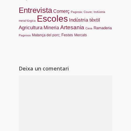
Entrevista
Comerç
Pagesia; Coure; Indústria
Escoles
Indústria tèxtil
metal·lúrgica
Artesania
Agricultura
Mineria
Ramaderia
Casa
Festes
Matança del porc;
Mercats
Pagesos
Deixa un comentari