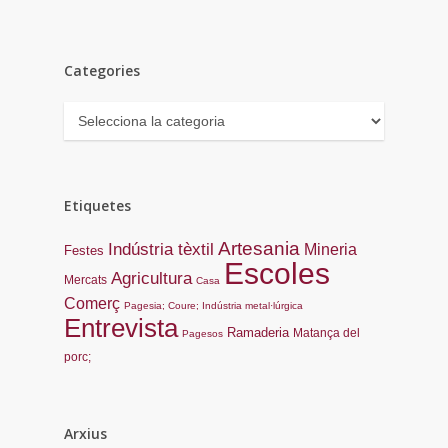
Categories
Categories
Etiquetes
Artesania
Indústria tèxtil
Mineria
Festes
Escoles
Agricultura
Mercats
Casa
Comerç
Pagesia; Coure; Indústria metal·lúrgica
Entrevista
Ramaderia
Matança del
Pagesos
porc;
Arxius