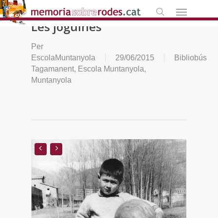
Skip
Menú
to
search
Les joguines
main
content
Per
EscolaMuntanyola
29/06/2015
Bibliobús
Tagamanent
,
Escola Muntanyola
,
Muntanyola