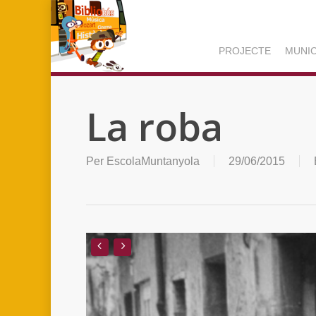
Skip
to
main
PROJECTE
MUNIC
content
La roba
Per
EscolaMuntanyola
29/06/2015