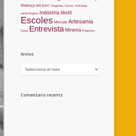
Matança del porc;
Pagesia; Coure; Indústria
Indústria tèxtil
metal·lúrgica
Escoles
Artesania
Mercats
Entrevista
Mineria
Casa
Pagesos
Arxius
Arxius
Comentaris recents