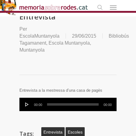
Skip
Menú
to
search
Entrevista
main
content
Per
EscolaMuntanyola
29/06/2015
Bibliobús
Tagamanent
,
Escola Muntanyola
,
Muntanyola
Entrevista a la mestressa d’una casa de pagès
Reproductor
00:00
00:00
d'àudio
Entrevista
Escoles
Tags: