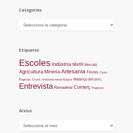
Categories
Categories
Etiquetes
Escoles
Indústria tèxtil
Mercats
Artesania
Agricultura
Mineria
Festes
Casa
Matança del porc;
Pagesia; Coure; Indústria metal·lúrgica
Entrevista
Comerç
Ramaderia
Pagesos
Arxius
Arxius