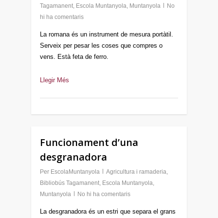
Tagamanent
,
Escola Muntanyola
,
Muntanyola
No
hi ha comentaris
La romana és un instrument de mesura portàtil.
Serveix per pesar les coses que compres o
vens. Està feta de ferro.
Llegir Més
Funcionament d’una
desgranadora
Per
EscolaMuntanyola
Agricultura i ramaderia
,
Bibliobús Tagamanent
,
Escola Muntanyola
,
Muntanyola
No hi ha comentaris
La desgranadora és un estri que separa el grans