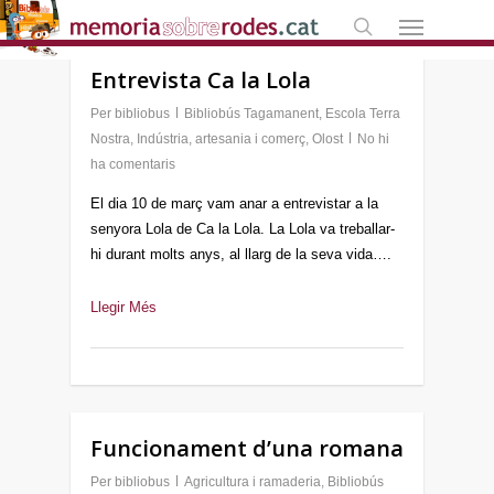
Skip
Menú
to
search
main
Entrevista Ca la Lola
content
Per
bibliobus
Bibliobús Tagamanent
,
Escola Terra
Nostra
,
Indústria, artesania i comerç
,
Olost
No hi
ha comentaris
El dia 10 de març vam anar a entrevistar a la
senyora Lola de Ca la Lola. La Lola va treballar-
hi durant molts anys, al llarg de la seva vida….
Llegir Més
Funcionament d’una romana
Per
bibliobus
Agricultura i ramaderia
,
Bibliobús