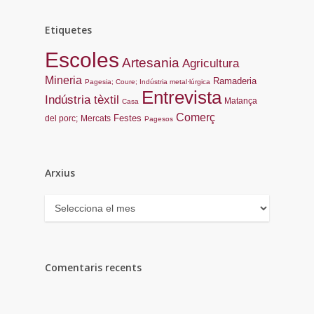
Etiquetes
Escoles
Artesania
Agricultura
Mineria
Ramaderia
Pagesia; Coure; Indústria metal·lúrgica
Entrevista
Indústria tèxtil
Matança
Casa
Comerç
Festes
del porc;
Mercats
Pagesos
Arxius
Arxius
Comentaris recents