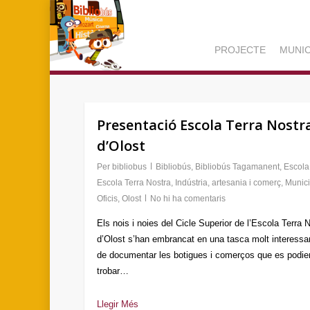
Skip
to
main
PROJECTE
MUNIC
content
Presentació Escola Terra Nostr
d’Olost
Per
bibliobus
Bibliobús
,
Bibliobús Tagamanent
,
Escola
Escola Terra Nostra
,
Indústria, artesania i comerç
,
Munici
Oficis
,
Olost
No hi ha comentaris
Els nois i noies del Cicle Superior de l’Escola Terra 
d’Olost s’han embrancat en una tasca molt interessan
de documentar les botigues i comerços que es podie
trobar…
Llegir Més