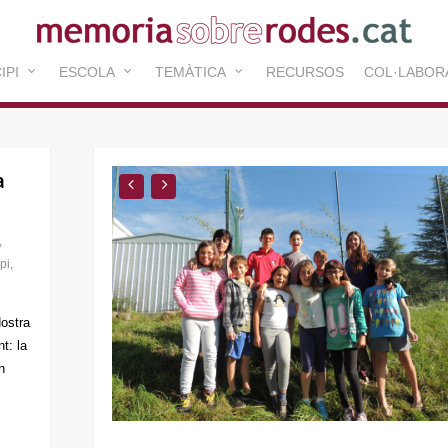
IPI
ESCOLA
TEMÀTICA
RECURSOS
COL·LABOR
a
,
pi
,
Nostra
t: la
n