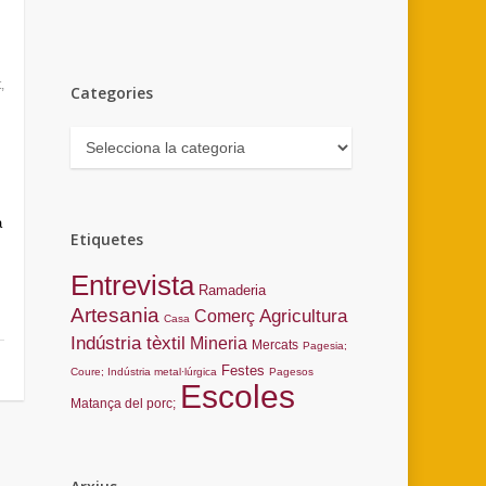
t
,
Categories
Categories
a
Etiquetes
Entrevista
Ramaderia
Artesania
Agricultura
Comerç
Casa
Indústria tèxtil
Mineria
Mercats
Pagesia;
Festes
Coure; Indústria metal·lúrgica
Pagesos
Escoles
Matança del porc;