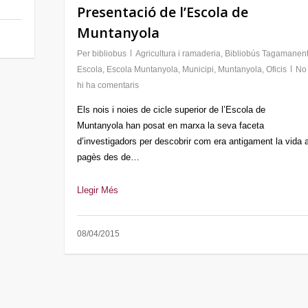
Presentació de l’Escola de
Muntanyola
Per
bibliobus
Agricultura i ramaderia
,
Bibliobús Tagamanen
Escola
,
Escola Muntanyola
,
Municipi
,
Muntanyola
,
Oficis
No
hi ha comentaris
Els nois i noies de cicle superior de l’Escola de
Muntanyola han posat en marxa la seva faceta
d’investigadors per descobrir com era antigament la vida 
pagès des de…
Llegir Més
08/04/2015