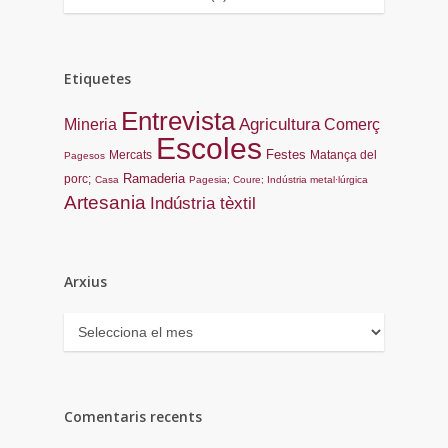
Etiquetes
Entrevista
Agricultura
Mineria
Comerç
Escoles
Festes
Mercats
Matança del
Pagesos
Ramaderia
porc;
Casa
Pagesia; Coure; Indústria metal·lúrgica
Artesania
Indústria tèxtil
Arxius
Arxius
Comentaris recents