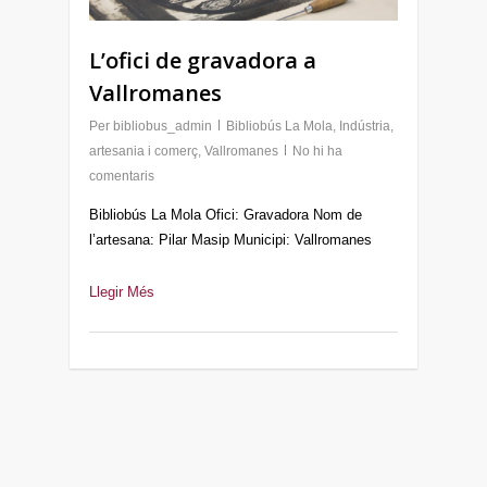
L’ofici de gravadora a
Vallromanes
Per
bibliobus_admin
Bibliobús La Mola
,
Indústria,
artesania i comerç
,
Vallromanes
No hi ha
comentaris
Bibliobús La Mola Ofici: Gravadora Nom de
l’artesana: Pilar Masip Municipi: Vallromanes
Llegir Més