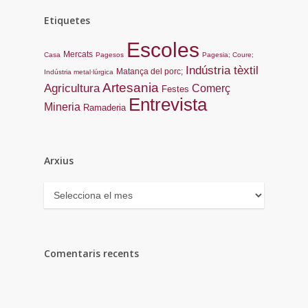
Etiquetes
Escoles
Mercats
Casa
Pagesos
Pagesia; Coure;
Indústria tèxtil
Matança del porc;
Indústria metal·lúrgica
Artesania
Agricultura
Comerç
Festes
Entrevista
Mineria
Ramaderia
Arxius
Arxius
Comentaris recents